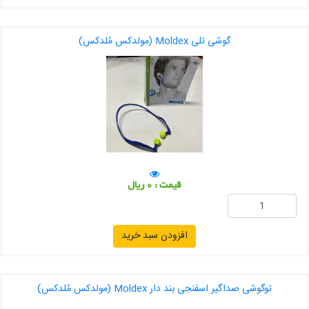
گوشی تلی Moldex (مولدکس مُلدکس)
قیمت : 0 ریال
افزودن سبد خرید
توگوشی صداگیر اسفنجی بند دار Moldex (مولدکس مُلدکس)