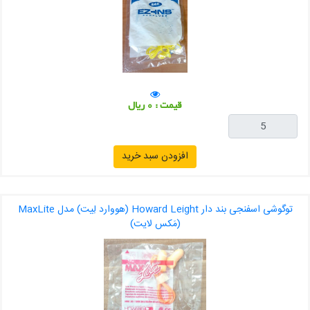
قیمت : 0 ریال
افزودن سبد خرید
توگوشی اسفنجی بند دار Howard Leight (هووارد لِیت) مدل MaxLite
(مَکس لایت)