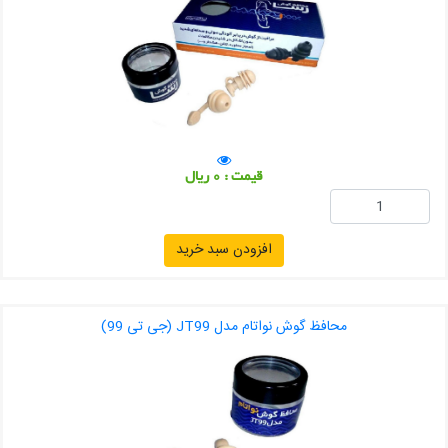
قیمت : 0 ریال
افزودن سبد خرید
محافظ گوش نواتام مدل JT99 (جی تی 99)