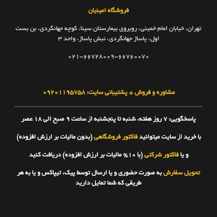
فروشگاه امینیان
تهران، خیابان امام خمینی، روبروی بیمارستان سینا، کوچه جهانگردی، بن بست
اول، پاساژ جهانگردی، نبش پاساژ، واحد ۳
021-66728009-66760070
مشاوره و فروش + پشتیبانی سایت: ۰۹۲۰۱۱۹۵۷۵۸
پاسخگویی: ۷ روز هفته، شنبه تا پنجشنبه از ساعت 9 صبح الی 18 عصر
با خرید از سایت میتوانید
فاکتور فروشگاهی
(بدون مالیات بر ارزش افزوده)
و یا
فاکتور شرکتی
(با 10% مالیات بر ارزش افزوده) دریافت کنید
تحویل سفارش
به صورت حضوری و یا ارسال توسط پیک، تیپاکس و یا به هر
طریقی که شما تمایل دارید