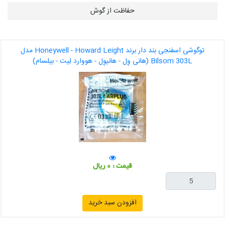
حفاظت از گوش
توگوشی اسفنجی بند دار برند Honeywell - Howard Leight مدل
Bilsom 303L (هانی وِل - هانیوِل - هووارد لِیت - بیلسام)
قیمت : 0 ریال
افزودن سبد خرید