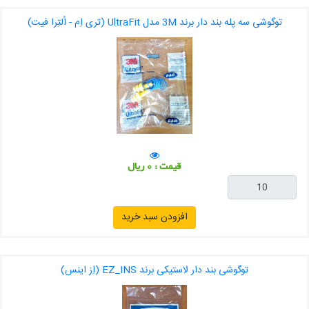
توگوشی سه پله بند دار برند 3M مدل UltraFit (تری اِم - اُلتِرا فیت)
قیمت : 0 ریال
افزودن سبد خرید
توگوشی بند دار لاستیکی برند EZ_INS (اِز اینس)