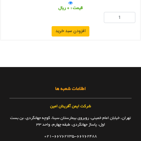
قیمت : 0 ریال
افزودن سبد خرید
اطلاعات شعبه ها
شرکت ایمن آفرینان امین
تهران، خیابان امام خمینی، روبروی بیمارستان سینا، کوچه جهانگردی، بن بست
اول، پاساژ جهانگردی، طبقه چهارم، واحد ۳۳
021-66762735-66762488