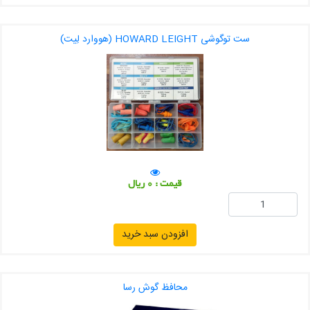
ست توگوشی HOWARD LEIGHT (هووارد لِیت)
قیمت : 0 ریال
افزودن سبد خرید
محافظ گوش رسا