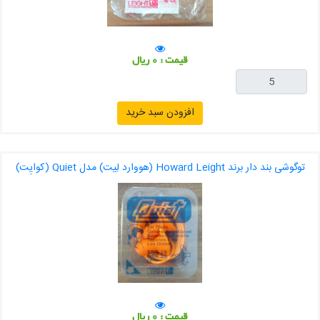
قیمت : 0 ریال
افزودن سبد خرید
توگوشی بند دار برند Howard Leight (هووارد لِیت) مدل Quiet (کوایِت)
قیمت : 0 ریال