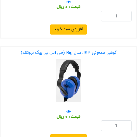
قیمت : 0 ریال
افزودن سبد خرید
گوشی هدفونی JSP مدل Big (جی اس پی بیگ بروکلند)
قیمت : 0 ریال