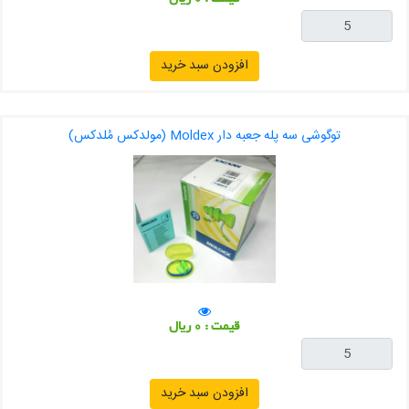
افزودن سبد خرید
توگوشی سه پله جعبه دار Moldex (مولدکس مُلدکس)
قیمت : 0 ریال
افزودن سبد خرید