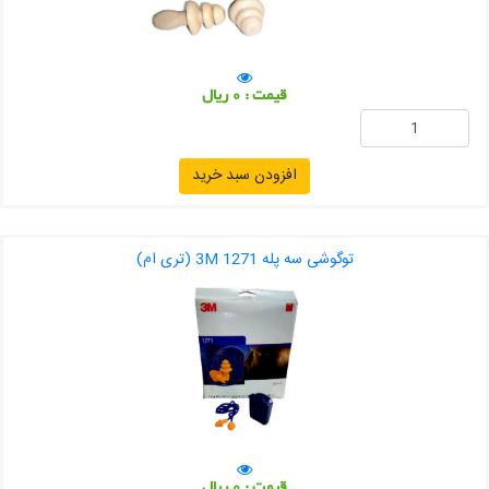
قیمت : 0 ریال
افزودن سبد خرید
توگوشی سه پله 3M 1271 (تری ام)
قیمت : 0 ریال