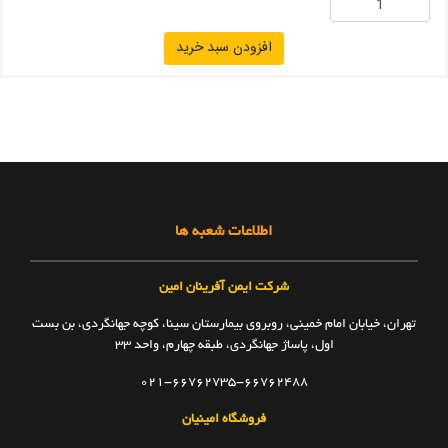
افزودن سبد خرید
اطلاعات شعبه ها
شرکت ایمن آفرینان امین
تهران، خیابان امام خمینی، روبروی بیمارستان سینا، کوچه جهانگردی، بن بست
اول، پاساژ جهانگردی، طبقه چهارم، واحد ۳۳
021-66762735-66762488
فروشگاه امینیان