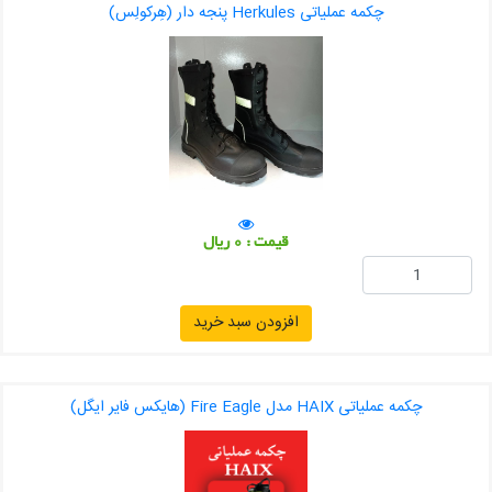
چکمه عملیاتی Herkules پنجه دار (هِرکولِس)
قیمت : 0 ریال
افزودن سبد خرید
چکمه عملیاتی HAIX مدل Fire Eagle (هایکس فایر ایگل)