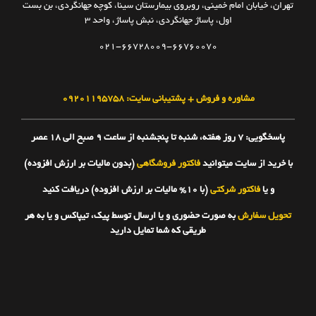
تهران، خیابان امام خمینی، روبروی بیمارستان سینا، کوچه جهانگردی، بن بست
اول، پاساژ جهانگردی، نبش پاساژ، واحد ۳
021-66728009-66760070
مشاوره و فروش + پشتیبانی سایت: ۰۹۲۰۱۱۹۵۷۵۸
پاسخگویی: ۷ روز هفته، شنبه تا پنجشنبه از ساعت 9 صبح الی 18 عصر
با خرید از سایت میتوانید
فاکتور فروشگاهی
(بدون مالیات بر ارزش افزوده)
و یا
فاکتور شرکتی
(با 10% مالیات بر ارزش افزوده) دریافت کنید
تحویل سفارش
به صورت حضوری و یا ارسال توسط پیک، تیپاکس و یا به هر
طریقی که شما تمایل دارید