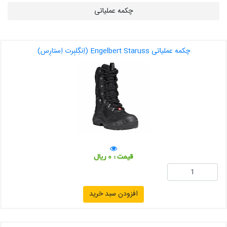
چکمه عملیاتی
چکمه عملیاتی Engelbert Staruss (اِنگِلبِرت اِستارِس)
قیمت : 0 ریال
افزودن سبد خرید