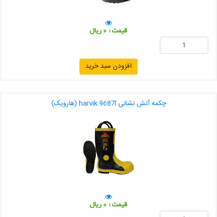
قیمت : 0 ریال
افزودن سبد خرید
چکمه آتش نشانی harvik 9687l (هارویک)
قیمت : 0 ریال