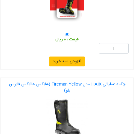
قیمت : 0 ریال
افزودن سبد خرید
چکمه عملیاتی HAIX مدل Fireman Yellow (هایکس هاایکس فایرمن
یلو)